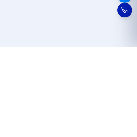
CUỘN ĐỂ KHÁM PHÁ ↓
ĐƯỢC TIN DÙNG
Người thật · Trải nghiệm thật