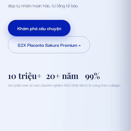
đẹp tự nhiên hoàn hảo, từ tầng tế bào.
Khám phá câu chuyện
82X Placenta Sakura Premium
→
sản phẩm bán ra toàn cầu
kinh nghiệm R&D Nhật Bản
tỷ lệ tương thích collagen
10
triệu+
20
+ năm
99
%
sản phẩm bán ra toàn cầu
kinh nghiệm R&D Nhật Bản
tỷ lệ tương thích collagen