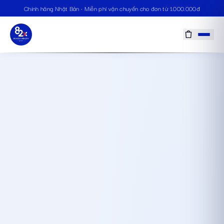
Chính hãng Nhật Bản · Miễn phí vận chuyển cho đơn từ 1.000.000đ